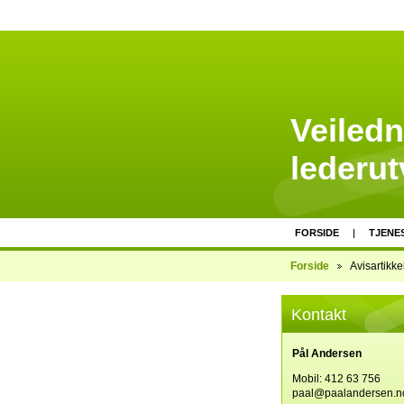
Veiledn
lederut
FORSIDE
TJENE
Forside
Avisartikke
Kontakt
Pål Andersen
Mobil: 412 63 756
paal@paalandersen.n