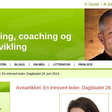
Forside
Sid
ing, coaching og
vikling
STER
BLOGG
OM MEG
LITTERATUR
PRISLISTE
l. En introvert leder. Dagbladet 28. juni 2014.
Avisartikkel. En introvert leder. Dagbladet 28.
o