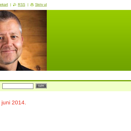
ekart
RSS
Skriv ut
 juni 2014.