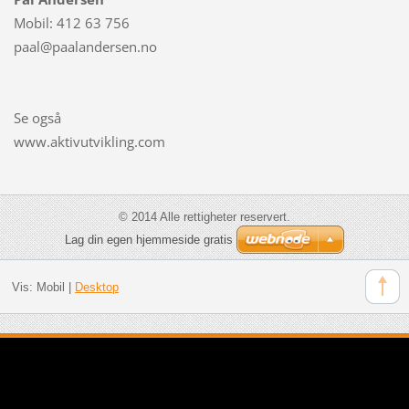
Mobil: 412 63 756
paal@paalandersen.no
Se også
www.aktivutvikling.com
© 2014 Alle rettigheter reservert.
Lag din egen hjemmeside gratis
Vis:
Mobil
|
Desktop